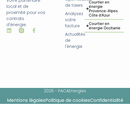
Votre partenaire
Courtier en
de taxes
local et de
énergie
Provence-Alpes
proximité pour vos
Analysez
Côte d'Azur
contrats
votre
Courtier en
d'énergie.
facture
énergie Occitanie
Actualités
de
l'énergie
2026 - PACAEnergies
Mentions légales
Politique de cookies
Confidentialité