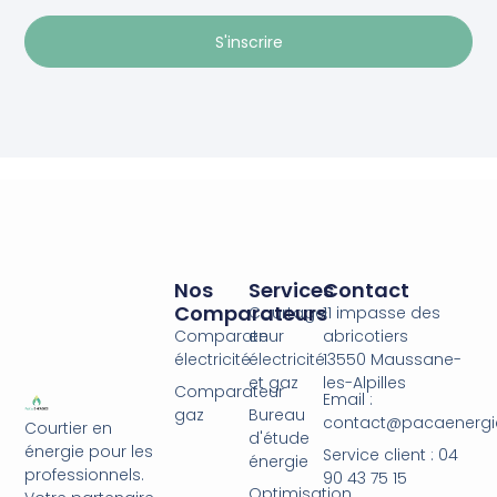
S'inscrire
Nos
Services
Contact
Comparateurs
Courtage
11 impasse des
Comparateur
en
abricotiers
électricité
électricité
13550 Maussane-
et gaz
les-Alpilles
Comparateur
Email :
gaz
Bureau
contact@pacaenergie
Courtier en
d'étude
énergie pour les
Service client : 04
énergie
professionnels.
90 43 75 15
Optimisation