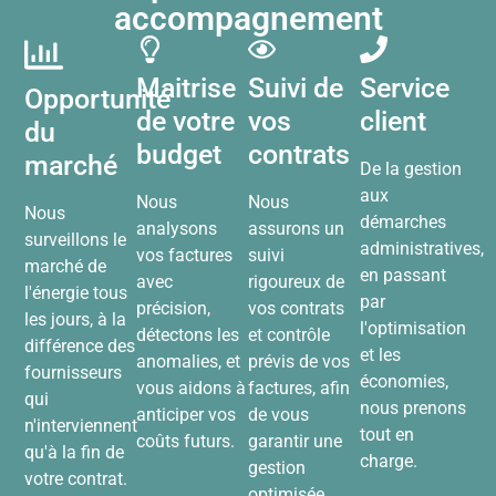
accompagnement
Maitrise
Suivi de
Service
Opportunité
de votre
vos
client
du
budget
contrats
marché
De la gestion
aux
Nous
Nous
Nous
démarches
analysons
assurons un
surveillons le
administratives,
vos factures
suivi
marché de
en passant
avec
rigoureux de
l'énergie tous
par
précision,
vos contrats
les jours, à la
l'optimisation
détectons les
et contrôle
différence des
et les
anomalies, et
prévis de vos
fournisseurs
économies,
vous aidons à
factures, afin
qui
nous prenons
anticiper vos
de vous
n'interviennent
tout en
coûts futurs.
garantir une
qu'à la fin de
charge.
gestion
votre contrat.
optimisée.