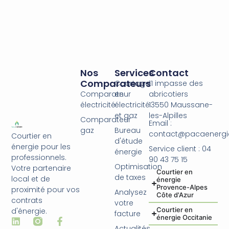
Nos
Services
Contact
Comparateurs
Courtage
11 impasse des
Comparateur
en
abricotiers
électricité
électricité
13550 Maussane-
et gaz
les-Alpilles
Comparateur
Email :
gaz
Bureau
contact@pacaenergie
Courtier en
d'étude
énergie pour les
Service client : 04
énergie
professionnels.
90 43 75 15
Optimisation
Votre partenaire
Courtier en
de taxes
local et de
énergie
Provence-Alpes
proximité pour vos
Analysez
Côte d'Azur
contrats
votre
Courtier en
d'énergie.
facture
énergie Occitanie
Actualités