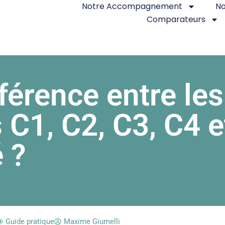
Notre Accompagnement
No
Comparateurs
fférence entre les
C1, C2, C3, C4 e
é ?
Guide pratique
Maxime Giumelli