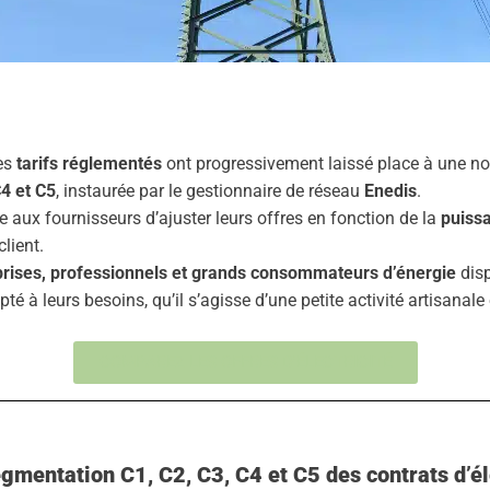
les
tarifs réglementés
ont progressivement laissé place à une nou
C4 et C5
, instaurée par le gestionnaire de réseau
Enedis
.
re aux fournisseurs d’ajuster leurs offres en fonction de la
puiss
lient.
prises, professionnels et grands consommateurs d’énergie
disp
apté à leurs besoins, qu’il s’agisse d’une petite activité artisanale 
COMPAREZ LES OFFRES D'ÉLECTRICITÉ
gmentation C1, C2, C3, C4 et C5 des contrats d’éle