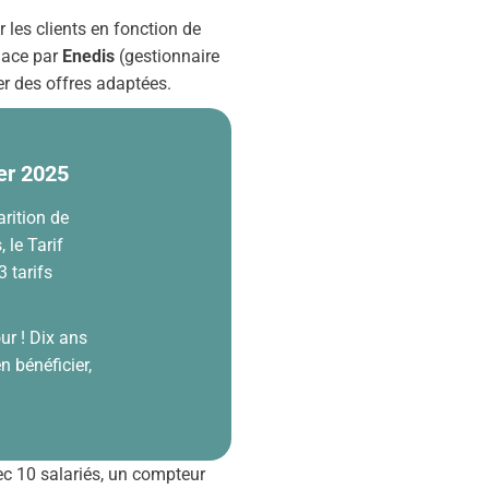
r les clients en fonction de
place par
Enedis
(gestionnaire
er des offres adaptées.
ier 2025
rition de
 le Tarif
3 tarifs
our ! Dix ans
 bénéficier,
ec 10 salariés, un compteur