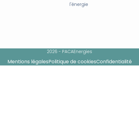
l'énergie
2026 - PACAEnergies
Mentions légales
Politique de cookies
Confidentialité