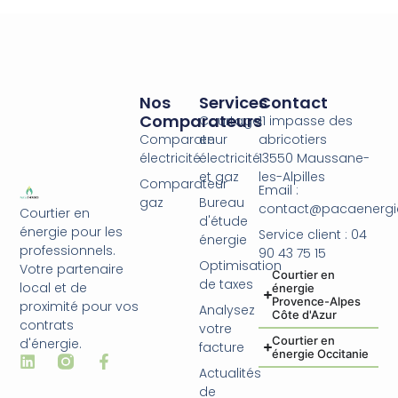
Nos
Services
Contact
Comparateurs
Courtage
11 impasse des
Comparateur
en
abricotiers
électricité
électricité
13550 Maussane-
et gaz
les-Alpilles
Comparateur
Email :
gaz
Bureau
contact@pacaenergie
Courtier en
d'étude
énergie pour les
Service client : 04
énergie
professionnels.
90 43 75 15
Optimisation
Votre partenaire
Courtier en
de taxes
local et de
énergie
Provence-Alpes
proximité pour vos
Analysez
Côte d'Azur
contrats
votre
Courtier en
d'énergie.
facture
énergie Occitanie
Actualités
de