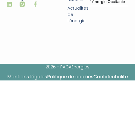
énergie Occitanie
Actualités
de
l'énergie
2026 - PACAEnergies
Mentions légales
Politique de cookies
Confidentialité