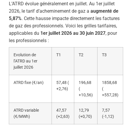
L’ATRD évolue généralement en juillet. Au 1er juillet
2026, le tarif d’acheminement de gaz a
augmenté de
5,87%
. Cette hausse impacte directement les factures
de gaz des professionnels. Voici les grilles tarifaires,
applicables du
1er juillet 2026 au 30 juin 2027
, pour
les professionnels :
Evolution de
T1
T2
T3
l’ATRD au 1er
juillet 2026
ATRD fixe (€/an)
57,48 (
196,68
1858,68
+2,76)
(
(
+10,56)
+557,28)
ATRD variable
47,57
12,79
7,57
(€/MWh)
(+2,63)
(+0,70)
(-1,12)