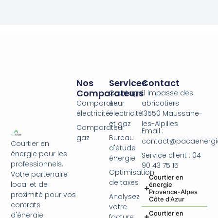
Nos
Services
Contact
Comparateurs
Courtage
11 impasse des
Comparateur
en
abricotiers
électricité
électricité
13550 Maussane-
et gaz
les-Alpilles
Comparateur
Email :
gaz
Bureau
contact@pacaenergie
Courtier en
d'étude
énergie pour les
Service client : 04
énergie
professionnels.
90 43 75 15
Optimisation
Votre partenaire
Courtier en
de taxes
local et de
énergie
Provence-Alpes
proximité pour vos
Analysez
Côte d'Azur
contrats
votre
Courtier en
d'énergie.
facture