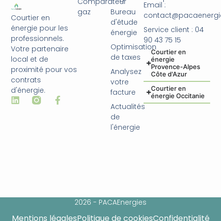
Comparateur
Email :
gaz
Bureau
contact@pacaenergie
Courtier en
d'étude
énergie pour les
Service client : 04
énergie
professionnels.
90 43 75 15
Optimisation
Votre partenaire
Courtier en
de taxes
local et de
énergie
Provence-Alpes
proximité pour vos
Analysez
Côte d'Azur
contrats
votre
Courtier en
d'énergie.
facture
énergie Occitanie
Actualités
de
l'énergie
2026 - PACAEnergies
Mentions légales
Politique de cookies
Confidentialité