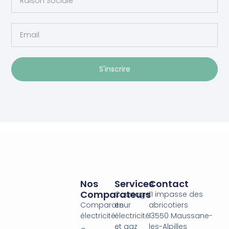
S'inscrire
Nos
Services
Contact
Comparateurs
Courtage
11 impasse des
Comparateur
en
abricotiers
électricité
électricité
13550 Maussane-
et gaz
les-Alpilles