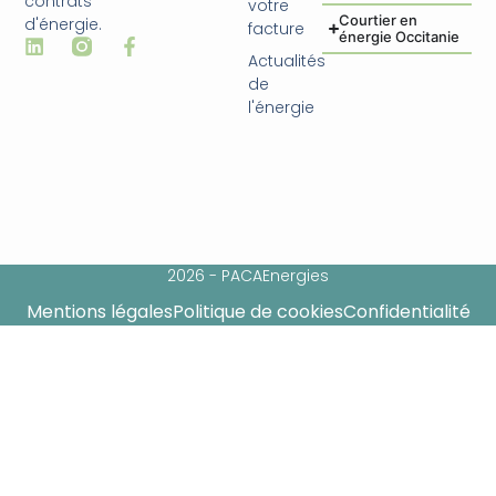
contrats
votre
Courtier en
d'énergie.
facture
énergie Occitanie
Actualités
de
l'énergie
2026 - PACAEnergies
Mentions légales
Politique de cookies
Confidentialité