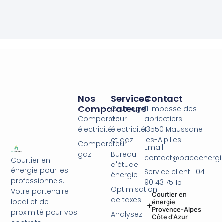
Nos
Services
Contact
Comparateurs
Courtage
11 impasse des
Comparateur
en
abricotiers
électricité
électricité
13550 Maussane-
et gaz
les-Alpilles
Comparateur
Email :
gaz
Bureau
contact@pacaenergie
Courtier en
d'étude
énergie pour les
Service client : 04
énergie
professionnels.
90 43 75 15
Optimisation
Votre partenaire
Courtier en
de taxes
local et de
énergie
Provence-Alpes
proximité pour vos
Analysez
Côte d'Azur