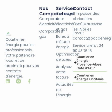
Nos
Services
Contact
Comparateurs
Courtage
11 impasse des
Comparateur
en
abricotiers
électricité
électricité
13550 Maussane-
et gaz
les-Alpilles
Comparateur
Email :
gaz
Bureau
contact@pacaenergie
Courtier en
d'étude
énergie pour les
Service client : 04
énergie
professionnels.
90 43 75 15
Optimisation
Votre partenaire
Courtier en
de taxes
local et de
énergie
Provence-Alpes
proximité pour vos
Analysez
Côte d'Azur
contrats
votre
Courtier en
d'énergie.
facture
énergie Occitanie
Actualités
de
l'énergie