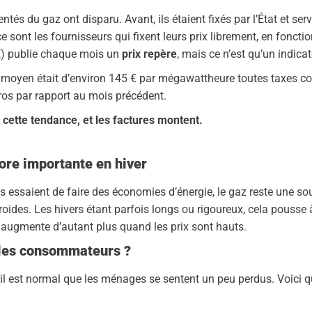
ntés du gaz ont disparu. Avant, ils étaient fixés par l’État et ser
sont les fournisseurs qui fixent leurs prix librement, en fonc
RE) publie chaque mois un
prix repère
, mais ce n’est qu’un indicat
re moyen était d’environ 145 € par mégawattheure toutes taxes c
os par rapport au mois précédent.
t cette tendance, et les factures montent.
re importante en hiver
essaient de faire des économies d’énergie, le gaz reste une sour
froides. Les hivers étant parfois longs ou rigoureux, cela pous
augmente d’autant plus quand les prix sont hauts.
 les consommateurs ?
il est normal que les ménages se sentent un peu perdus. Voici qu