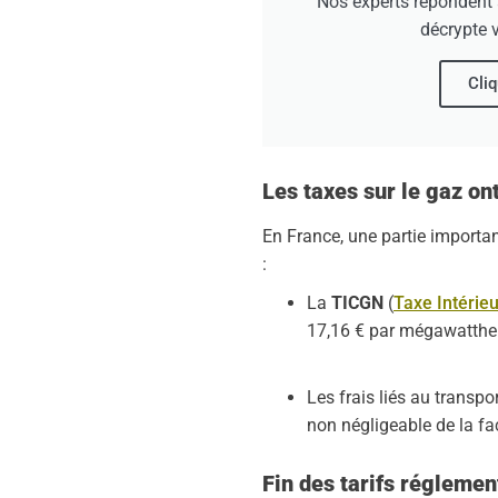
Nos experts répondent 
décrypte v
Cliq
Les taxes sur le gaz o
En France, une partie importa
:
La
TICGN
(
Taxe Intérie
17,16 € par mégawattheure
Les frais liés au transpo
non négligeable de la fac
Fin des tarifs réglemen