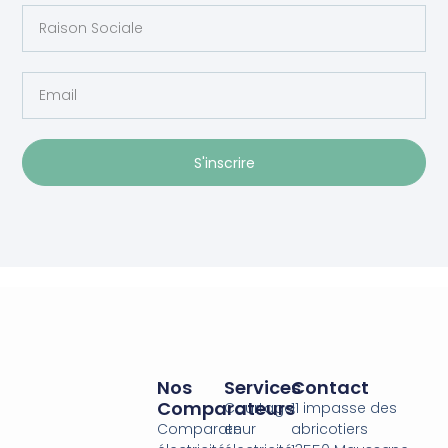
S'inscrire
Nos
Services
Contact
Comparateurs
Courtage
11 impasse des
Comparateur
en
abricotiers