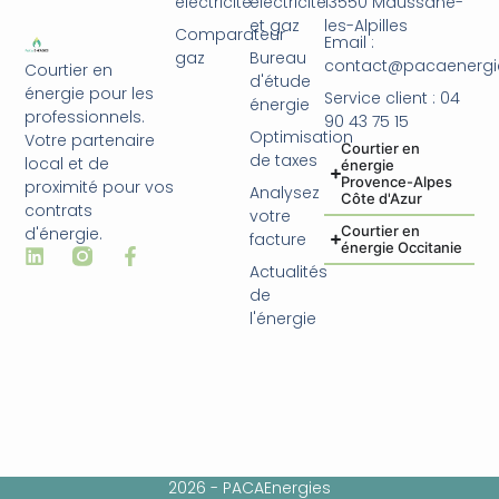
électricité
électricité
13550 Maussane-
et gaz
les-Alpilles
Comparateur
Email :
gaz
Bureau
contact@pacaenergie
Courtier en
d'étude
énergie pour les
Service client : 04
énergie
professionnels.
90 43 75 15
Optimisation
Votre partenaire
Courtier en
de taxes
local et de
énergie
Provence-Alpes
proximité pour vos
Analysez
Côte d'Azur
contrats
votre
Courtier en
d'énergie.
facture
énergie Occitanie
Actualités
de
l'énergie
2026 - PACAEnergies