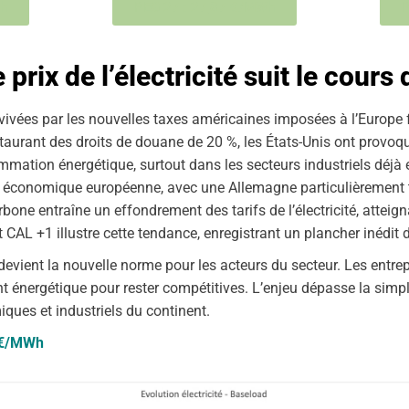
Wh
PEG 27 : 27,87 €/MWh
P
e prix de l’électricité suit le cours
ivées par les nouvelles taxes américaines imposées à l’Europe f
nstaurant des droits de douane de 20 %, les États-Unis ont provo
ation énergétique, surtout dans les secteurs industriels déjà en 
e économique européenne, avec une Allemagne particulièrement t
rbone entraîne un effondrement des tarifs de l’électricité, atteig
 CAL +1 illustre cette tendance, enregistrant un plancher inédit
 devient la nouvelle norme pour les acteurs du secteur. Les entre
 énergétique pour rester compétitives. L’enjeu dépasse la simple 
iques et industriels du continent.
4 €/MWh