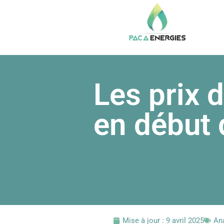
Les prix 
en début
Mise à jour :
9 avril 2025
An