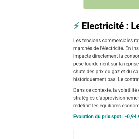
PEG 26 : 33,048 €/M
⚡
Electricité : L
Les tensions commerciales rav
marchés de l’électricité. En i
impacte directement la consomm
pèse lourdement sur la repris
chute des prix du gaz et du ca
historiquement bas. Le contrat
Dans ce contexte, la volatilité
stratégies d’approvisionnement
redéfinit les équilibres économ
Evolution du prix spot : -0,9