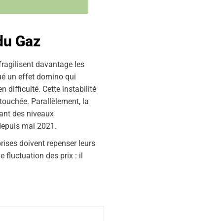
EG 28 : 24,842 €/MWh
 du Gaz
ragilisent davantage les
qué un effet domino qui
difficulté. Cette instabilité
ouchée. Parallèlement, la
nant des niveaux
 depuis mai 2021.
prises doivent repenser leurs
fluctuation des prix : il