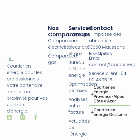
Nos
Services
Contact
Comparateurs
Courtage
11 impasse des
Comparateur
en
abricotiers
électricité
électricité
13550 Maussane-
et gaz
les-Alpilles
Comparateur
Email :
gaz
Bureau
contact@pacaenergie
Courtier en
d'étude
énergie pour les
Service client : 04
énergie
professionnels.
90 43 75 15
Optimisation
Votre partenaire
Courtier en
de taxes
local et de
énergie
Provence-Alpes
proximité pour vos
Analysez
Côte d'Azur
contrats
votre
Courtier en
d'énergie.
facture
énergie Occitanie
Actualités
de
l'énergie