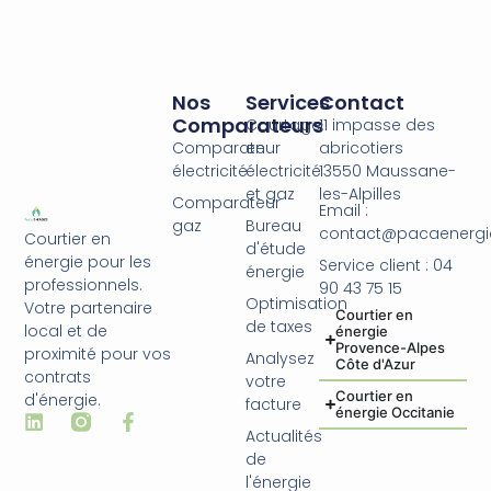
Nos
Services
Contact
Comparateurs
Courtage
11 impasse des
Comparateur
en
abricotiers
électricité
électricité
13550 Maussane-
et gaz
les-Alpilles
Comparateur
Email :
gaz
Bureau
contact@pacaenergie
Courtier en
d'étude
énergie pour les
Service client : 04
énergie
professionnels.
90 43 75 15
Optimisation
Votre partenaire
Courtier en
de taxes
local et de
énergie
Provence-Alpes
proximité pour vos
Analysez
Côte d'Azur
contrats
votre
Courtier en
d'énergie.
facture
énergie Occitanie
Actualités
de
l'énergie